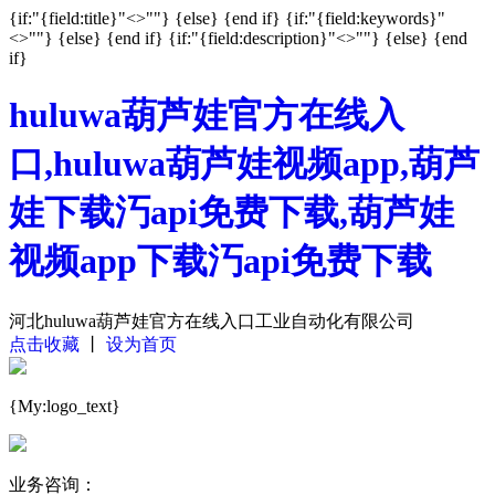
{if:"{field:title}"<>""}
{else}
{end if} {if:"{field:keywords}"
<>""}
{else}
{end if} {if:"{field:description}"<>""}
{else}
{end
if}
huluwa葫芦娃官方在线入
口,huluwa葫芦娃视频app,葫芦
娃下载汅api免费下载,葫芦娃
视频app下载汅api免费下载
河北huluwa葫芦娃官方在线入口工业自动化有限公司
点击收藏
丨
设为首页
{My:logo_text}
业务咨询：